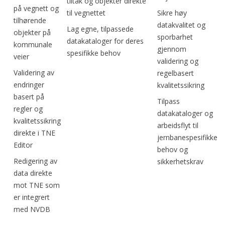
tiltak og objekter direkte
på vegnett og
til vegnettet
Sikre høy
tilhørende
datakvalitet og
Lag egne, tilpassede
objekter på
sporbarhet
datakataloger for deres
kommunale
gjennom
spesifikke behov
veier
validering og
Validering av
regelbasert
endringer
kvalitetssikring
basert på
Tilpass
regler og
datakataloger og
kvalitetssikring
arbeidsflyt til
direkte i TNE
jernbanespesifikke
Editor
behov og
Redigering av
sikkerhetskrav
data direkte
mot TNE som
er integrert
med NVDB