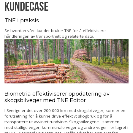
Kundecase
TNE i praksis
Se hvordan våre kunder bruker TNE for å effektivisere
håndteringen av transportnett og relaterte data.
Biometria effektiviserer oppdatering av
skogsbilveger med TNE Editor
I Sverige er det over 200 000 km med skogsbilveger, som er en
forutsetning for å kunne drive effektivt skogbruk og for å
transportere ut avvirket rundvirke. Skogsbilvegene - sammen
med statlige veger, kommunale veger og andre veger - er lagret i
NVDB - Nasjonal VegDataBase. Trafikverket har ansvaret for