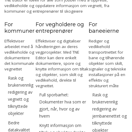
TNE Editor er ideell for alle som jobber med å opprette,
vedlikeholde og oppdatere informasjon om vegnett, fra
kommuner og entreprenører til skogeiere
For
For vegholdere og
For
kommuner
entreprenører
baneeierne
Effektiviser
Effektiviser og digitaliser
Rediger og
arbeidet med å
håndteringen av deres
vedlikehold
vedlikeholde og
vegprosjekter. Med TNE
transportnettet for
dokumentere
Editor kan dere enkelt
bane og tilhørende
det kommunale
dokumentere, spore og
objekter som skilt,
vegnettet
knytte informasjon om tiltak
signaler og tekniske
og objekter, som skilt og
installasjoner på en
Rask og
vedlikehold, direkte til
effektiv og
brukervennlig
vegnettet.
strukturert måte
redigering av
Full sporbarhet:
Rask og
vegnett og
Dokumenter hva som er
brukervennlig
tilknyttede
gjort, når, hvor og av
redigering av
objekter
hvem
jernbanenettet og
Bedre
tilknyttede
Knytt informasjon om
datakvalitet
objekter